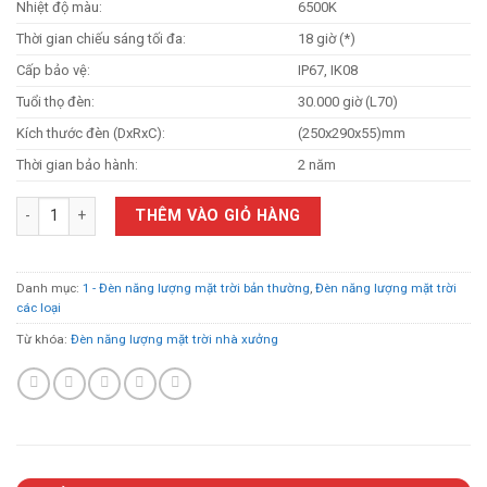
Nhiệt độ màu:
6500K
Thời gian chiếu sáng tối đa:
18 giờ (*)
Cấp bảo vệ:
IP67, IK08
Tuổi thọ đèn:
30.000 giờ (L70)
Kích thước đèn (DxRxC):
(250x290x55)mm
Thời gian bảo hành:
2 năm
Đèn năng lượng mặt trời Pha Bi 600w số lượng
THÊM VÀO GIỎ HÀNG
Danh mục:
1 - Đèn năng lượng mặt trời bản thường
,
Đèn năng lượng mặt trời
các loại
Từ khóa:
Đèn năng lượng mặt trời nhà xưởng