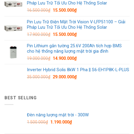
Pháp Lưu Trữ Tối Ưu Cho Hệ Thống Solar
16.500.000
₫
15.500.000
₫
Pin Lưu Trữ Điện Mặt Trời Vision V-LFP51100 – Giải
Pháp Lưu Trữ Tối Ưu Cho Hệ Thống Solar
17.900.000
₫
15.500.000
₫
Pin Lithium gắn tường 25.6V 200Ah tích hợp BMS
cho hệ thống năng lượng mặt trời gia đình
19.000.000
₫
14.900.000
₫
Inverter Hybrid Solis 8kW 1 Pha || S6-EH1P8K-L-PLUS
35.000.000
₫
29.000.000
₫
BEST SELLING
Đèn năng lượng mặt trời - 300W
1.500.000
₫
1.190.000
₫