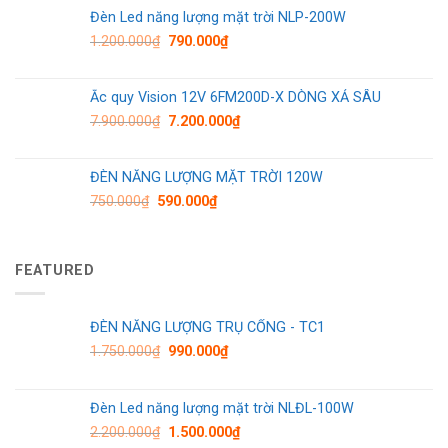
Đèn Led năng lượng mặt trời NLP-200W
1.200.000
₫
790.000
₫
Ắc quy Vision 12V 6FM200D-X DÒNG XẢ SÂU
7.900.000
₫
7.200.000
₫
ĐÈN NĂNG LƯỢNG MẶT TRỜI 120W
750.000
₫
590.000
₫
FEATURED
ĐÈN NĂNG LƯỢNG TRỤ CỔNG - TC1
1.750.000
₫
990.000
₫
Đèn Led năng lượng mặt trời NLĐL-100W
2.200.000
₫
1.500.000
₫