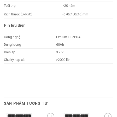
Tuổi thọ
>20 năm
Kích thước (DxRxC)
(670x450x16)mm
Pin lưu điện
Công nghệ
Lithium LiFePO4
Dung lượng
60Ah
Điện áp
3.2 V
Chu kỳ nạp xả
>2000 lần
SẢN PHẨM TƯƠNG TỰ