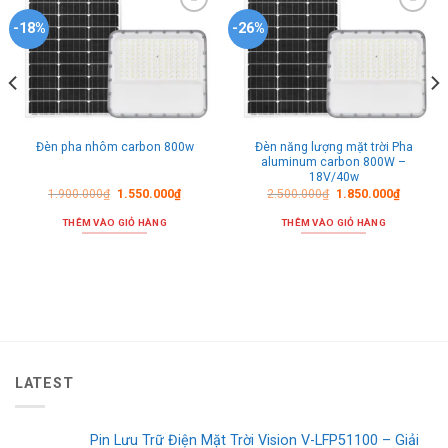
Thêm
Thêm
-18%
-26%
vào
vào
danh
danh
sách
sách
ưa
ưa
thích
thích
Đèn năng lượng mặt trời Pha
Đèn pha nhôm carbon 800w
aluminum carbon 800W –
18V/40w
1.900.000
₫
1.550.000
₫
2.500.000
₫
1.850.000
₫
THÊM VÀO GIỎ HÀNG
THÊM VÀO GIỎ HÀNG
LATEST
Pin Lưu Trữ Điện Mặt Trời Vision V-LFP51100 – Giải