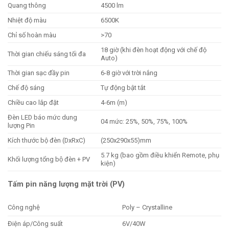
Quang thông
4500 lm
Nhiệt độ màu
6500K
Chỉ số hoàn màu
>70
18 giờ (khi đèn hoạt động với chế độ
Thời gian chiếu sáng tối đa
Auto)
Thời gian sạc đầy pin
6-8 giờ với trời nắng
Chế độ sáng
Tự động bật tắt
Chiều cao lắp đặt
4-6m (m)
Đèn LED báo mức dung
04 mức: 25%, 50%, 75%, 100%
lượng Pin
Kích thước bộ đèn (DxRxC)
(250x290x55)mm
5.7 kg (bao gồm điều khiển Remote, phụ
Khối lượng tổng bộ đèn + PV
kiện)
Tấm pin năng lượng mặt trời (PV)
Công nghệ
Poly – Crystalline
Điện áp/Công suất
6V/40W