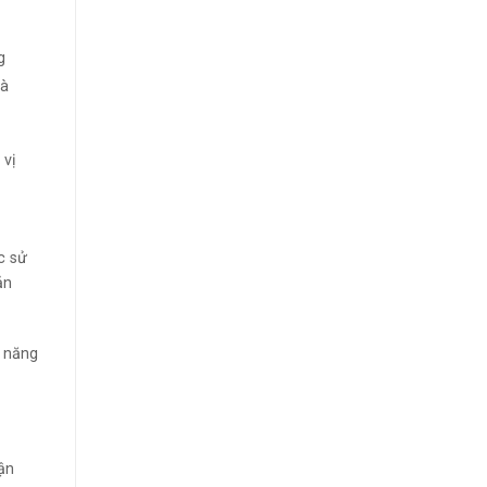
g
là
 vị
c sử
ản
ố năng
ận