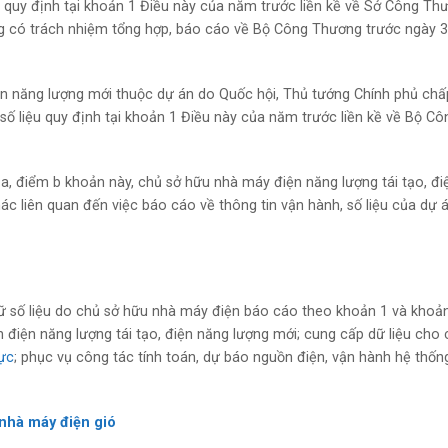
u quy định tại khoản 1 Điều này của năm trước liền kề về Sở Công Th
 có trách nhiệm tổng hợp, báo cáo về Bộ Công Thương trước ngày 
iện năng lượng mới thuộc dự án do Quốc hội, Thủ tướng Chính phủ chấ
ố liệu quy định tại khoản 1 Điều này của năm trước liền kề về Bộ Cô
a, điểm b khoản này, chủ sở hữu nhà máy điện năng lượng tái tạo, đi
ác liên quan đến việc báo cáo về thông tin vận hành, số liệu của dự 
ữ số liệu do chủ sở hữu nhà máy điện báo cáo theo khoản 1 và khoả
n điện năng lượng tái tạo, điện năng lượng mới; cung cấp dữ liệu cho
lực
; phục vụ công tác tính toán, dự báo nguồn điện, vận hành hệ thốn
 nhà máy điện gió