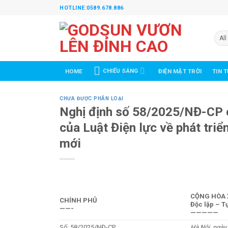
Skip
HOTLINE:0589.678.886
to
content
CHIẾU SÁNG
TIN 
HOME
ĐIỆN MẶT TRỜI
CHƯA ĐƯỢC PHÂN LOẠI
Nghị định số 58/2025/NĐ-CP củ
của Luật Điện lực về phát triể
mới
CỘNG HÒA 
CHÍNH PHỦ
Độc lập – T
——-
—————
Số: 58/2025/NĐ-CP
Hà Nội, ngày