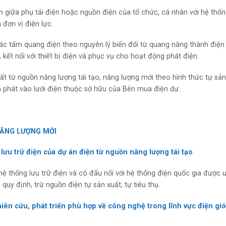
iện giữa phụ tải điện hoặc nguồn điện của tổ chức, cá nhân với hệ thố
 đơn vị điện lực.
 các tấm quang điện theo nguyên lý biến đổi từ quang năng thành điện
kết nối với thiết bị điện và phục vụ cho hoạt động phát điện.
ất từ nguồn năng lượng tái tạo, năng lượng mới theo hình thức tự sản
à phát vào lưới điện thuộc sở hữu của Bên mua điện dư.
NĂNG LƯỢNG MỚI
g lưu trữ điện của dự án điện từ nguồn năng lượng tái tạo
hệ thống lưu trữ điện và có đấu nối với hệ thống điện quốc gia được ư
uy định, trừ nguồn điện tự sản xuất, tự tiêu thụ.
ghiên cứu, phát triển phù hợp về công nghệ trong lĩnh vực điện gió