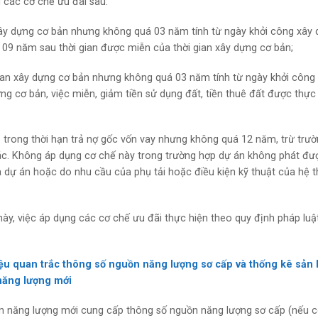
 các cơ chế ưu đãi sau:
 xây dựng cơ bản nhưng không quá 03 năm tính từ ngày khởi công xây 
 09 năm sau thời gian được miễn của thời gian xây dựng cơ bản;
 gian xây dựng cơ bản nhưng không quá 03 năm tính từ ngày khởi công
ng cơ bản, việc miễn, giảm tiền sử dụng đất, tiền thuê đất được thực
% trong thời hạn trả nợ gốc vốn vay nhưng không quá 12 năm, trừ trư
ác. Không áp dụng cơ chế này trong trường hợp dự án không phát đư
a dự án hoặc do nhu cầu của phụ tải hoặc điều kiện kỹ thuật của hệ 
này, việc áp dụng các cơ chế ưu đãi thực hiện theo quy định pháp luật
liệu quan trắc thông số nguồn năng lượng sơ cấp và thống kê sản
 năng lượng mới
iện năng lượng mới cung cấp thông số nguồn năng lượng sơ cấp (nếu c