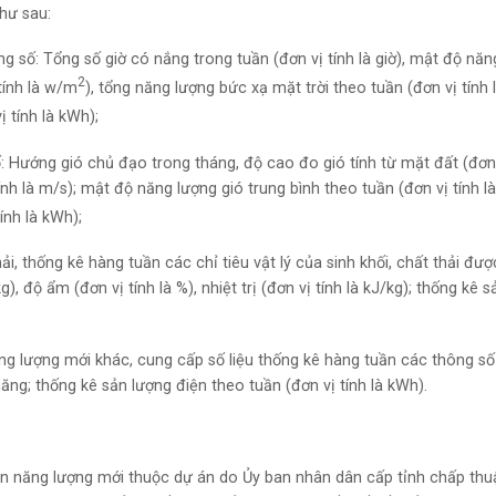
hư sau:
g số: Tổng số giờ có nắng trong tuần (đơn vị tính là giờ), mật độ năn
2
tính là w/m
), tổng năng lượng bức xạ mặt trời theo tuần (đơn vị tính 
ị tính là kWh);
: Hướng gió chủ đạo trong tháng, độ cao đo gió tính từ mặt đất (đơn
tính là m/s); mật độ năng lượng gió trung bình theo tuần (đơn vị tính là
ính là kWh);
hải, thống kê hàng tuần các chỉ tiêu vật lý của sinh khối, chất thải đượ
), độ ẩm (đơn vị tính là %), nhiệt trị (đơn vị tính là kJ/kg); thống kê s
ăng lượng mới khác, cung cấp số liệu thống kê hàng tuần các thông s
ăng; thống kê sản lượng điện theo tuần (đơn vị tính là kWh).
iện năng lượng mới thuộc dự án do Ủy ban nhân dân cấp tỉnh chấp thu