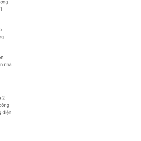
ương
31
p
ng
ện
án nhà
n 2
 công
g điện