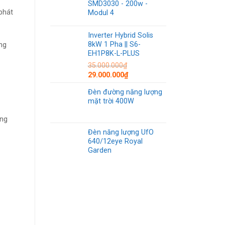
SMD3030 - 200w -
 phát
Modul 4
Inverter Hybrid Solis
8kW 1 Pha || S6-
ng
EH1P8K-L-PLUS
35.000.000
₫
29.000.000
₫
Đèn đường năng lượng
mặt trời 400W
ứng
Đèn năng lượng UfO
640/12eye Royal
Garden