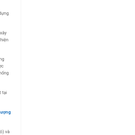
dựng.
 xây
 hiện
ờng
ợc
thống
 tại
 lượng
ó) và