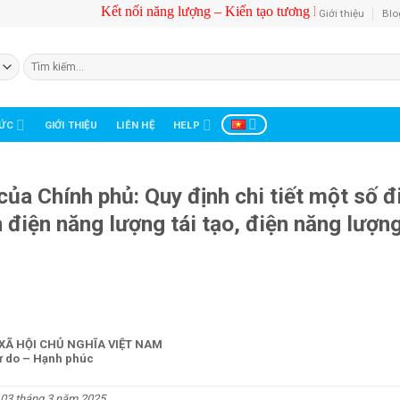
Kết nối năng lượng – Kiến tạo tương lai!
Giới thiệu
Blo
Tìm
kiếm:
TỨC
HELP
GIỚI THIỆU
LIÊN HỆ
a Chính phủ: Quy định chi tiết một số đ
n điện năng lượng tái tạo, điện năng lượn
XÃ HỘI CHỦ NGHĨA VIỆT NAM
ự do – Hạnh phúc
 03 tháng 3 năm 2025