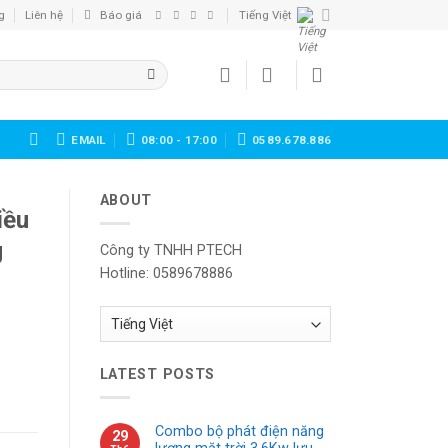
g
Liên hệ
Báo giá
Tiếng Việt
EMAIL
08:00 - 17:00
0589.678.886
ABOUT
iều
g
Công ty TNHH PTECH
Hotline: 0589678886
Choose
a
language
LATEST POSTS
Combo bộ phát điện năng
29