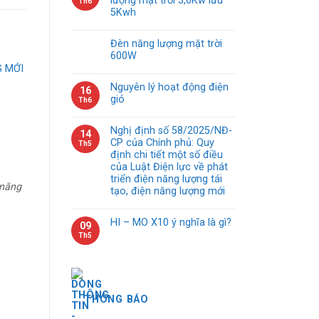
lượng mặt trời 3,6Kw lưu
Th6
5Kwh
Đèn năng lượng mặt trời
600W
G MỚI
Nguyên lý hoạt động điện
16
gió
Th6
Nghị định số 58/2025/NĐ-
14
CP của Chính phủ: Quy
Th5
định chi tiết một số điều
của Luật Điện lực về phát
triển điện năng lượng tái
 năng
tạo, điện năng lượng mới
HI – MO X10 ý nghĩa là gì?
09
Th5
THÔNG BÁO