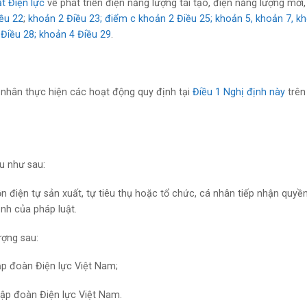
t Điện lực
về phát triển điện năng lượng tái tạo, điện năng lượng mới,
iều 22
;
khoản 2 Điều 23; điểm c khoản 2 Điều 25; khoản 5, khoản 7, k
 Điều 28; khoản 4 Điều 29
.
á nhân thực hiện các hoạt động quy định tại
Điều 1 Nghị định này
trên
u như sau:
n điện tự sản xuất, tự tiêu thụ hoặc tổ chức, cá nhân tiếp nhận quyề
nh của pháp luật.
ượng sau:
ập đoàn Điện lực Việt Nam;
Tập đoàn Điện lực Việt Nam.