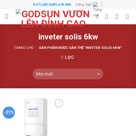
Skip
Tiếng Việt
HOTLINE:0589.678.886
to
content
inveter solis 6kw
TRANG CHỦ
/
SẢN PHẨM ĐƯỢC GẮN THẺ “INVETER SOLIS 6KW”
LỌC
Thêm
-21%
vào
danh
sách
ưa
thích