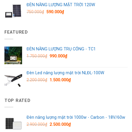
ĐÈN NĂNG LƯỢNG MẶT TRỜI 120W
750.000
₫
590.000
₫
FEATURED
ĐÈN NĂNG LƯỢNG TRỤ CỔNG - TC1
1.750.000
₫
990.000
₫
Đèn Led năng lượng mặt trời NLĐL-100W
2.200.000
₫
1.500.000
₫
TOP RATED
Đèn năng lượng mặt trời 1000w - Carbon - 18V/60w
2.900.000
₫
2.500.000
₫