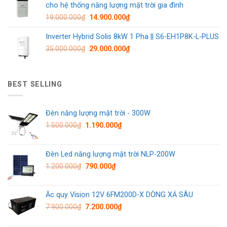
cho hệ thống năng lượng mặt trời gia đình
19.000.000
₫
14.900.000
₫
Inverter Hybrid Solis 8kW 1 Pha || S6-EH1P8K-L-PLUS
35.000.000
₫
29.000.000
₫
BEST SELLING
Đèn năng lượng mặt trời - 300W
1.500.000
₫
1.190.000
₫
Đèn Led năng lượng mặt trời NLP-200W
1.200.000
₫
790.000
₫
Ắc quy Vision 12V 6FM200D-X DÒNG XẢ SÂU
7.900.000
₫
7.200.000
₫