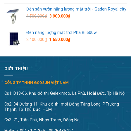
Đèn sân vườn năng lượng mặt trời - Gaden Royal city
4.500.000
₫
3.900.000
₫
Đèn năng lượng mặt trời Pha Bi 600w
2.400.000
₫
1.650.000
₫
GIỚI THIỆU
CÔNG TY TNHH GODSUN VIỆT NAM
Cs1: D18-06, Khu đô thị Geleximco, La Phù, Hoài Đức, Tp Hà Nội
Cs2: 34 Đường 11, Khu đô thị mới Đông Tăng Long, P.Trường
Thạnh, Tp Thủ Đức, HCM
Cs3: 71, Trần Phú, Nhơn Trạch, Đồng Nai
Hotline: 0917.171.355 - 0976.435.121