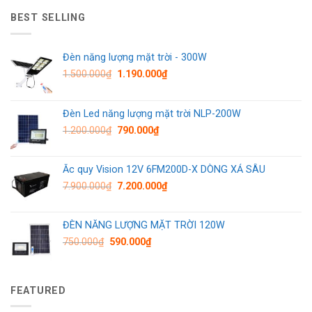
BEST SELLING
Đèn năng lượng mặt trời - 300W
1.500.000
₫
1.190.000
₫
Đèn Led năng lượng mặt trời NLP-200W
1.200.000
₫
790.000
₫
Ắc quy Vision 12V 6FM200D-X DÒNG XẢ SÂU
7.900.000
₫
7.200.000
₫
ĐÈN NĂNG LƯỢNG MẶT TRỜI 120W
750.000
₫
590.000
₫
FEATURED