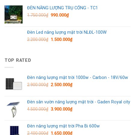
ĐÈN NĂNG LƯỢNG TRỤ CỔNG - TC1
1.750.000
₫
990.000
₫
Đèn Led năng lượng mặt trời NLĐL-100W
2.200.000
₫
1.500.000
₫
TOP RATED
Đèn năng lượng mặt trời 1000w - Carbon - 18V/60w
2.900.000
₫
2.500.000
₫
Đèn sân vườn năng lượng mặt trời - Gaden Royal city
4.500.000
₫
3.900.000
₫
Đèn năng lượng mặt trời Pha Bi 600w
2.400.000
₫
1.650.000
₫