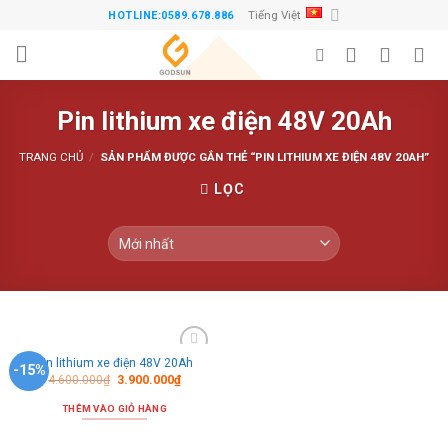
Skip
Tiếng Việt
HOTLINE:0589.678.886
to
content
Pin lithium xe điện 48V 20Ah
TRANG CHỦ
/
SẢN PHẨM ĐƯỢC GẮN THẺ “PIN LITHIUM XE ĐIỆN 48V 20AH”
LỌC
Pin lithium xe điện 48V 20Ah
Thêm
-15%
4.600.000
₫
3.900.000
₫
vào
danh
sách
THÊM VÀO GIỎ HÀNG
ưa
thích