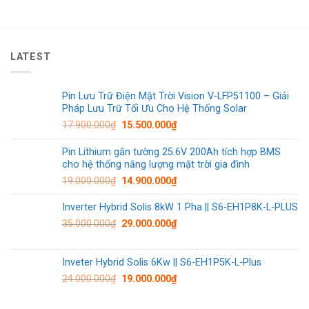
LATEST
Pin Lưu Trữ Điện Mặt Trời Vision V-LFP51100 – Giải
Pháp Lưu Trữ Tối Ưu Cho Hệ Thống Solar
17.900.000
₫
15.500.000
₫
Pin Lithium gắn tường 25.6V 200Ah tích hợp BMS
cho hệ thống năng lượng mặt trời gia đình
19.000.000
₫
14.900.000
₫
Inverter Hybrid Solis 8kW 1 Pha || S6-EH1P8K-L-PLUS
35.000.000
₫
29.000.000
₫
Inveter Hybrid Solis 6Kw || S6-EH1P5K-L-Plus
24.000.000
₫
19.000.000
₫