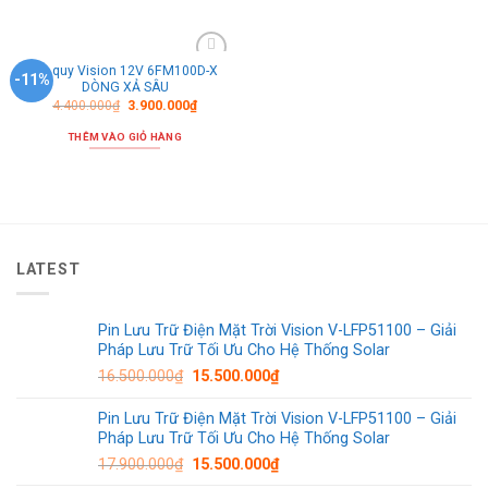
Ắc quy Vision 12V 6FM100D-X
Thêm
-11%
DÒNG XẢ SÂU
vào
danh
4.400.000
₫
3.900.000
₫
sách
ưa
THÊM VÀO GIỎ HÀNG
thích
LATEST
Pin Lưu Trữ Điện Mặt Trời Vision V-LFP51100 – Giải
Pháp Lưu Trữ Tối Ưu Cho Hệ Thống Solar
16.500.000
₫
15.500.000
₫
Pin Lưu Trữ Điện Mặt Trời Vision V-LFP51100 – Giải
Pháp Lưu Trữ Tối Ưu Cho Hệ Thống Solar
17.900.000
₫
15.500.000
₫