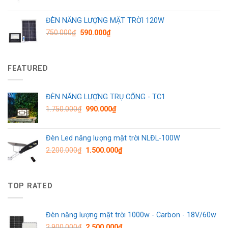
ĐÈN NĂNG LƯỢNG MẶT TRỜI 120W
750.000
₫
590.000
₫
FEATURED
ĐÈN NĂNG LƯỢNG TRỤ CỔNG - TC1
1.750.000
₫
990.000
₫
Đèn Led năng lượng mặt trời NLĐL-100W
2.200.000
₫
1.500.000
₫
TOP RATED
Đèn năng lượng mặt trời 1000w - Carbon - 18V/60w
2.900.000
₫
2.500.000
₫