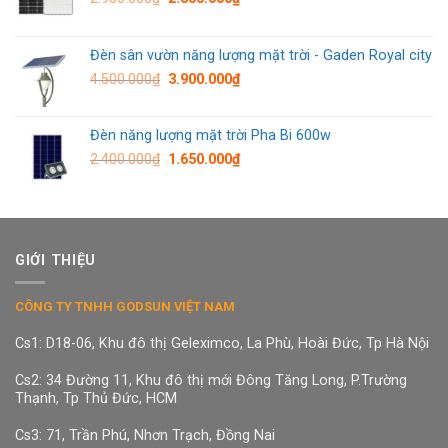
Đèn sân vườn năng lượng mặt trời - Gaden Royal city
4.500.000
₫
3.900.000
₫
Đèn năng lượng mặt trời Pha Bi 600w
2.400.000
₫
1.650.000
₫
GIỚI THIỆU
CÔNG TY TNHH GODSUN VIỆT NAM
Cs1: D18-06, Khu đô thị Geleximco, La Phù, Hoài Đức, Tp Hà Nội
Cs2: 34 Đường 11, Khu đô thị mới Đông Tăng Long, P.Trường
Thạnh, Tp Thủ Đức, HCM
Cs3: 71, Trần Phú, Nhơn Trạch, Đồng Nai