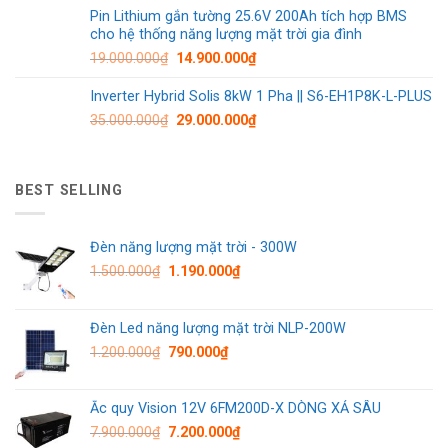
Pin Lithium gắn tường 25.6V 200Ah tích hợp BMS
cho hệ thống năng lượng mặt trời gia đình
19.000.000
₫
14.900.000
₫
Inverter Hybrid Solis 8kW 1 Pha || S6-EH1P8K-L-PLUS
35.000.000
₫
29.000.000
₫
BEST SELLING
Đèn năng lượng mặt trời - 300W
1.500.000
₫
1.190.000
₫
Đèn Led năng lượng mặt trời NLP-200W
1.200.000
₫
790.000
₫
Ắc quy Vision 12V 6FM200D-X DÒNG XẢ SÂU
7.900.000
₫
7.200.000
₫