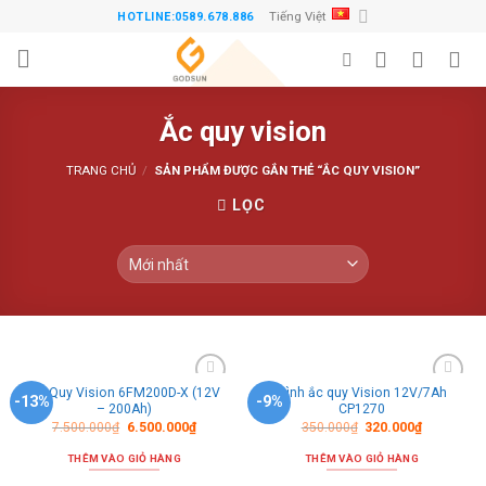
Skip
Tiếng Việt
HOTLINE:0589.678.886
to
content
Ắc quy vision
TRANG CHỦ
/
SẢN PHẨM ĐƯỢC GẮN THẺ “ẮC QUY VISION”
LỌC
Ắc Quy Vision 6FM200D-X (12V
Bình ắc quy Vision 12V/7Ah
Thêm
Thêm
-13%
-9%
– 200Ah)
CP1270
vào
vào
danh
danh
7.500.000
₫
6.500.000
₫
350.000
₫
320.000
₫
sách
sách
ưa
ưa
THÊM VÀO GIỎ HÀNG
THÊM VÀO GIỎ HÀNG
thích
thích