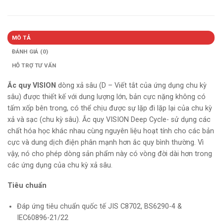
MÔ TẢ
ĐÁNH GIÁ (0)
HỖ TRỢ TƯ VẤN
Ắc quy VISION
dòng xả sâu (D – Viết tắt của ứng dụng chu kỳ
sâu) được thiết kế với dung lượng lớn, bản cực nặng không có
tấm xốp bên trong, có thể chịu được sự lặp đi lặp lại của chu kỳ
xả và sạc (chu kỳ sâu). Ắc quy VISION Deep Cycle- sử dụng các
chất hóa học khác nhau cùng nguyên liệu hoạt tính cho các bản
cực và dung dịch điện phân mạnh hơn ắc quy bình thường. Vì
vậy, nó cho phép dòng sản phẩm này có vòng đời dài hơn trong
các ứng dụng của chu kỳ xả sâu.
Tiêu chuẩn
Đáp ứng tiêu chuẩn quốc tế JIS C8702, BS6290-4 &
IEC60896-21/22