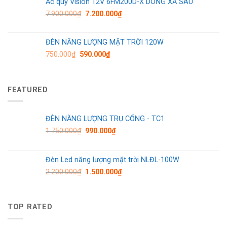
Ắc quy Vision 12V 6FM200D-X DÒNG XẢ SÂU
7.900.000
₫
7.200.000
₫
ĐÈN NĂNG LƯỢNG MẶT TRỜI 120W
750.000
₫
590.000
₫
FEATURED
ĐÈN NĂNG LƯỢNG TRỤ CỔNG - TC1
1.750.000
₫
990.000
₫
Đèn Led năng lượng mặt trời NLĐL-100W
2.200.000
₫
1.500.000
₫
TOP RATED