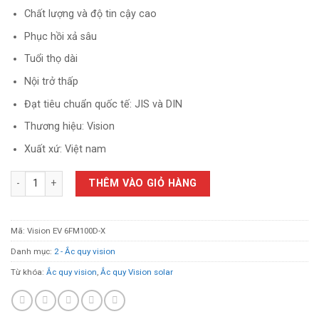
Chất lượng và độ tin cậy cao
Phục hồi xả sâu
Tuổi thọ dài
Nội trở thấp
Đạt tiêu chuẩn quốc tế: JIS và DIN
Thương hiệu: Vision
Xuất xứ: Việt nam
Ắc quy Vision 12V 6FM100D-X DÒNG XẢ SÂU số lượng
THÊM VÀO GIỎ HÀNG
Mã:
Vision EV 6FM100D-X
Danh mục:
2 - Ắc quy vision
Từ khóa:
Ắc quy vision
,
Ắc quy Vision solar