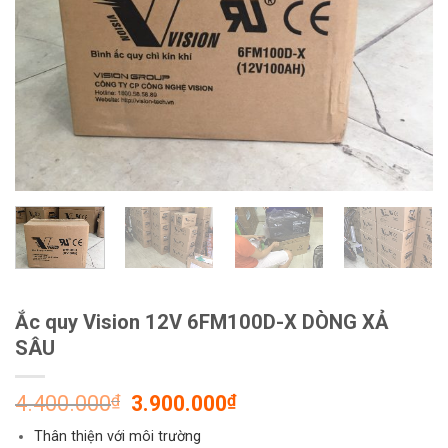
Ắc quy Vision 12V 6FM100D-X DÒNG XẢ
SÂU
4.400.000
₫
3.900.000
₫
Thân thiện với môi trường