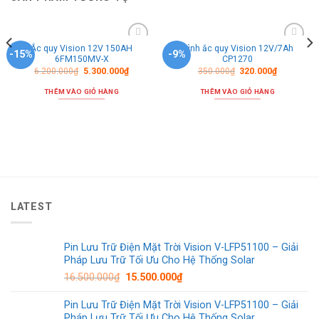
Ắc quy Vision 12V 150AH
Bình ắc quy Vision 12V/7Ah
Thêm
Thêm
-15%
-9%
6FM150MV-X
CP1270
vào
vào
danh
danh
6.200.000
₫
5.300.000
₫
350.000
₫
320.000
₫
sách
sách
ưa
ưa
THÊM VÀO GIỎ HÀNG
THÊM VÀO GIỎ HÀNG
thích
thích
LATEST
Pin Lưu Trữ Điện Mặt Trời Vision V-LFP51100 – Giải
Pháp Lưu Trữ Tối Ưu Cho Hệ Thống Solar
16.500.000
₫
15.500.000
₫
Pin Lưu Trữ Điện Mặt Trời Vision V-LFP51100 – Giải
Pháp Lưu Trữ Tối Ưu Cho Hệ Thống Solar