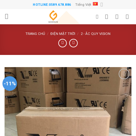
Skip
Tiếng Việt
HOTLINE:0589.678.886
to
content
TRANG CHỦ
/
ĐIỆN MẶT TRỜI
/
2 - ẮC QUY VISION
-11%
Thêm
vào
danh
sách
ưa
thích