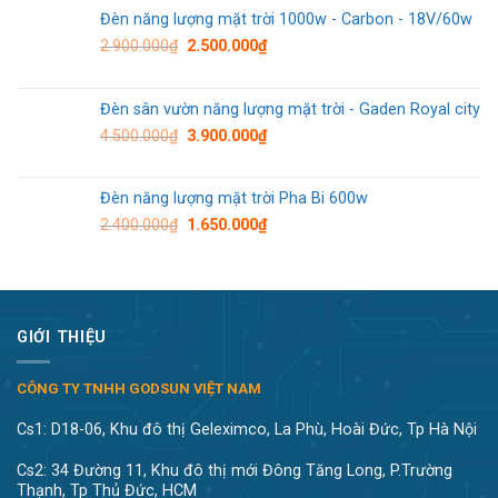
Đèn năng lượng mặt trời 1000w - Carbon - 18V/60w
2.900.000
₫
2.500.000
₫
Đèn sân vườn năng lượng mặt trời - Gaden Royal city
4.500.000
₫
3.900.000
₫
Đèn năng lượng mặt trời Pha Bi 600w
2.400.000
₫
1.650.000
₫
GIỚI THIỆU
CÔNG TY TNHH GODSUN VIỆT NAM
Cs1: D18-06, Khu đô thị Geleximco, La Phù, Hoài Đức, Tp Hà Nội
Cs2: 34 Đường 11, Khu đô thị mới Đông Tăng Long, P.Trường
Thạnh, Tp Thủ Đức, HCM