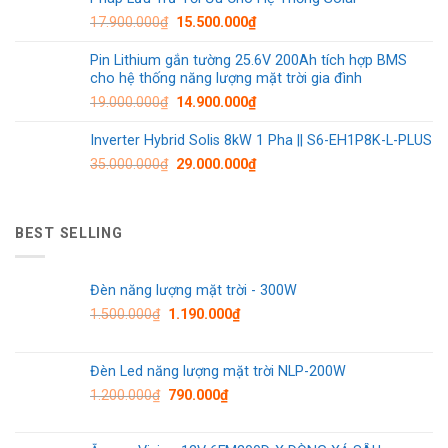
17.900.000
₫
15.500.000
₫
Pin Lithium gắn tường 25.6V 200Ah tích hợp BMS
cho hệ thống năng lượng mặt trời gia đình
19.000.000
₫
14.900.000
₫
Inverter Hybrid Solis 8kW 1 Pha || S6-EH1P8K-L-PLUS
35.000.000
₫
29.000.000
₫
BEST SELLING
Đèn năng lượng mặt trời - 300W
1.500.000
₫
1.190.000
₫
Đèn Led năng lượng mặt trời NLP-200W
1.200.000
₫
790.000
₫