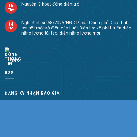
Nguyên lý hoạt động điện gió
16
Th6
Nghị định số 58/2025/NĐ-CP của Chính phủ: Quy định
14
chi tiết một số điều của Luật Điện lực về phát triển điện
Th5
năng lượng tái tạo, điện năng lượng mới
RSS
ĐĂNG KÝ NHẬN BÁO GIÁ
Chúng tôi sẽ liên tục cập nhật các thông tin và
bảng giá
mới
nhất của sản phẩm. Những tin tức cập nhật sẽ được gửi tới
email của bạn.